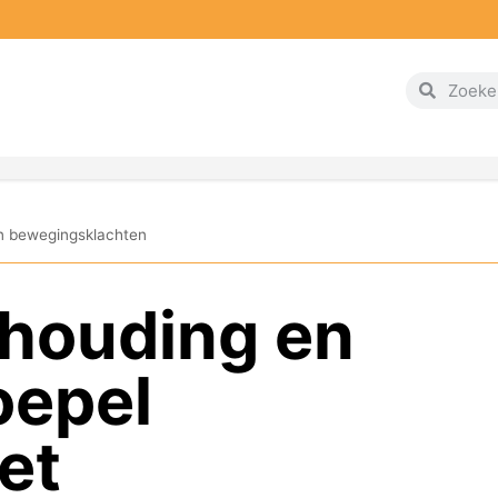
n bewegingsklachten
 houding en
oepel
et