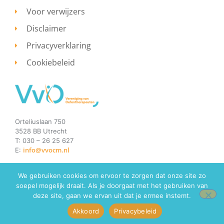
Voor verwijzers
Disclaimer
Privacyverklaring
Cookiebeleid
Orteliuslaan 750
3528 BB Utrecht
T: 030 – 26 25 627
info@vvocm.nl
E:
We gebruiken cookies om ervoor te zorgen dat onze site zo
soepel mogelijk draait. Als je doorgaat met het gebruiken van
© 2026 de oefentherapeut. Alle rechten voorbehouden.
Onderhoud door Bink Online
deze site, gaan we ervan uit dat je ermee instemt.
Akkoord
Privacybeleid