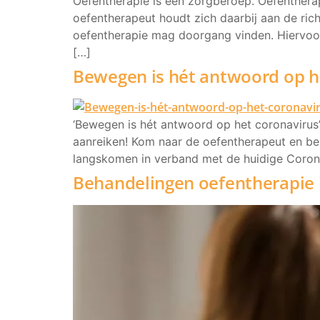
Oefentherapie is een zorgberoep. Oefentherapi
oefentherapeut houdt zich daarbij aan de ri
oefentherapie mag doorgang vinden. Hiervoo
[…]
Bewegen is hét antwoord op h
‘Bewegen is hét antwoord op het coronavirus’
aanreiken! Kom naar de oefentherapeut en beki
langskomen in verband met de huidige Coron
Behandelingen oefentherapie i