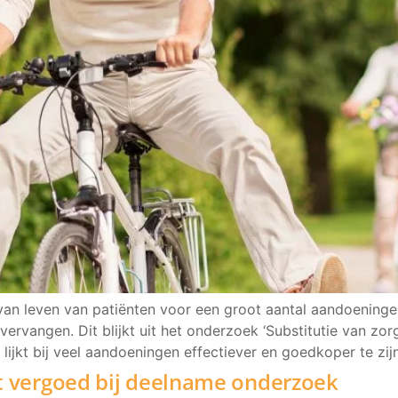
 van leven van patiënten voor een groot aantal aandoening
vangen. Dit blijkt uit het onderzoek ‘Substitutie van zorg,
ijkt bij veel aandoeningen effectiever en goedkoper te zij
t vergoed bij deelname onderzoek