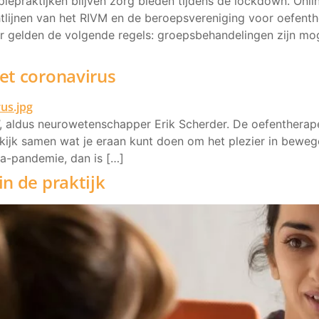
epraktijken blijven zorg bieden tijdens de lockdown. Online
chtlijnen van het RIVM en de beroepsvereniging voor oefe
r gelden de volgende regels: groepsbehandelingen zijn mo
et coronavirus
, aldus neurowetenschapper Erik Scherder. De oefentherape
jk samen wat je eraan kunt doen om het plezier in bewegen 
a-pandemie, dan is […]
n de praktijk