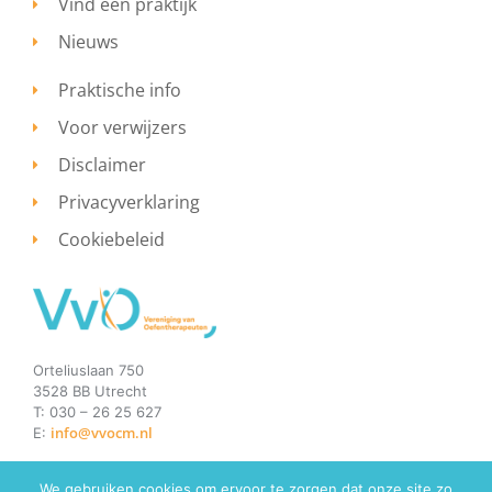
Vind een praktijk
Nieuws
Praktische info
Voor verwijzers
Disclaimer
Privacyverklaring
Cookiebeleid
Orteliuslaan 750
3528 BB Utrecht
T: 030 – 26 25 627
info@vvocm.nl
E:
We gebruiken cookies om ervoor te zorgen dat onze site zo