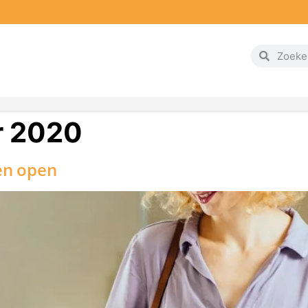
r 2020
en open